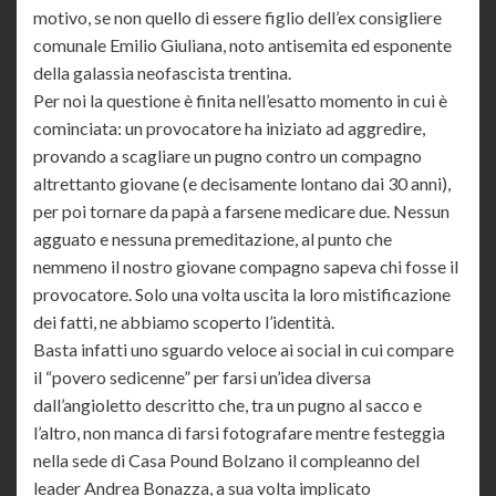
motivo, se non quello di essere figlio dell’ex consigliere
comunale Emilio Giuliana, noto antisemita ed esponente
della galassia neofascista trentina.
Per noi la questione è finita nell’esatto momento in cui è
cominciata: un provocatore ha iniziato ad aggredire,
provando a scagliare un pugno contro un compagno
altrettanto giovane (e decisamente lontano dai 30 anni),
per poi tornare da papà a farsene medicare due. Nessun
agguato e nessuna premeditazione, al punto che
nemmeno il nostro giovane compagno sapeva chi fosse il
provocatore. Solo una volta uscita la loro mistificazione
dei fatti, ne abbiamo scoperto l’identità.
Basta infatti uno sguardo veloce ai social in cui compare
il “povero sedicenne” per farsi un’idea diversa
dall’angioletto descritto che, tra un pugno al sacco e
l’altro, non manca di farsi fotografare mentre festeggia
nella sede di Casa Pound Bolzano il compleanno del
leader Andrea Bonazza, a sua volta implicato