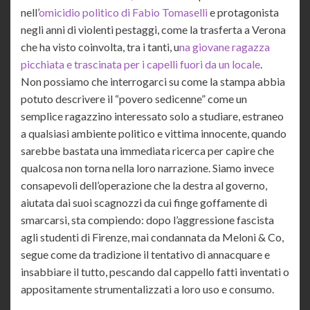
nell’
omicidio politico di Fabio Tomaselli
e protagonista
negli anni di violenti pestaggi, come la trasferta a Verona
che ha visto coinvolta, tra i tanti, u
na giovane ragazza
picchiata e trascinata per i capelli fuori da un locale
.
Non possiamo che interrogarci su come la stampa abbia
potuto descrivere il “povero sedicenne” come un
semplice ragazzino interessato solo a studiare, estraneo
a qualsiasi ambiente politico e vittima innocente, quando
sarebbe bastata una immediata ricerca per capire che
qualcosa non torna nella loro narrazione. Siamo invece
consapevoli dell’operazione che la destra al governo,
aiutata dai suoi scagnozzi da cui finge goffamente di
smarcarsi, sta compiendo: dopo l’aggressione fascista
agli studenti di Firenze, mai condannata da Meloni & Co,
segue come da tradizione il tentativo di annacquare e
insabbiare il tutto, pescando dal cappello fatti inventati o
appositamente strumentalizzati a loro uso e consumo.