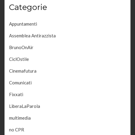
Categorie
Appuntamenti
Assemblea Antirazzista
BrunoOnAir
CiclOstile
Cinemafutura
Comunicati
Fixxati
LiberaLaParola
multimedia
no CPR