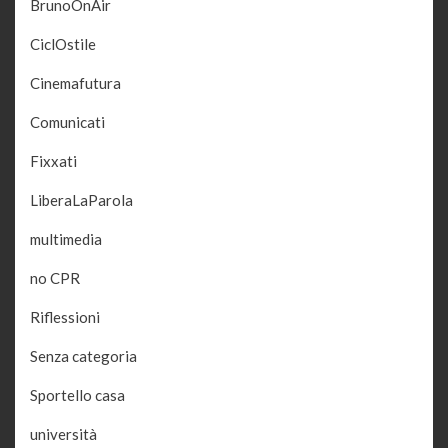
BrunoOnAir
CiclOstile
Cinemafutura
Comunicati
Fixxati
LiberaLaParola
multimedia
no CPR
Riflessioni
Senza categoria
Sportello casa
università