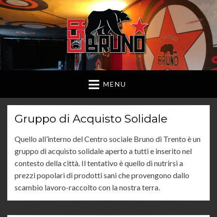
MENU
Gruppo di Acquisto Solidale
Quello all’interno del Centro sociale Bruno di Trento è un
gruppo di acquisto solidale aperto a tutti e inserito nel
contesto della città. Il tentativo è quello di nutrirsi a
prezzi popolari di prodotti sani che provengono dallo
scambio lavoro-raccolto con la nostra terra.