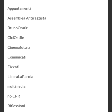
Appuntamenti
Assemblea Antirazzista
BrunoOnAir
CiclOstile
Cinemafutura
Comunicati
Fixxati
LiberaLaParola
multimedia
no CPR
Riflessioni