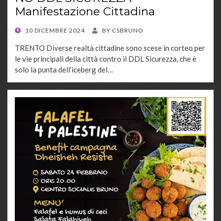
Manifestazione Cittadina
POSTED
10 DICEMBRE 2024
BY
CSBRUNO
ON
TRENTO Diverse realtà cittadine sono scese in corteo per
le vie principali della città contro il DDL Sicurezza, che è
solo la punta dell’iceberg del…