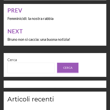
PREV
Navigazione
articoli
Femminicidi: la nostra rabbia
NEXT
Bruno non si caccia: una buona notizia!
Cerca
CERCA
Articoli recenti