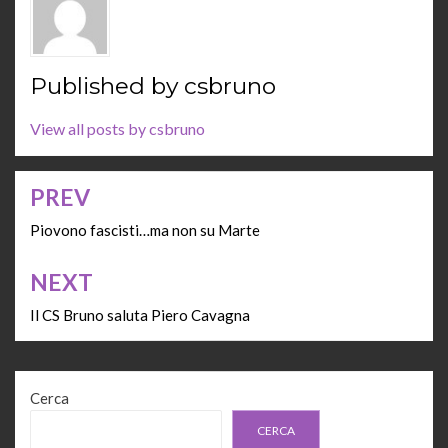
Published by
csbruno
View all posts by csbruno
PREV
Navigazione
articoli
Piovono fascisti…ma non su Marte
NEXT
Il CS Bruno saluta Piero Cavagna
Cerca
CERCA