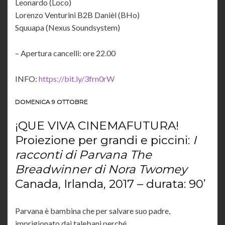
Leonardo (Loco)
Lorenzo Venturini B2B Danièl (BHo)
Squuapa (Nexus Soundsystem)
– Apertura cancelli: ore 22.00
INFO:
https://bit.ly/3frn0rW
DOMENICA 9 OTTOBRE
¡QUE VIVA CINEMAFUTURA!
Proiezione per grandi e piccini:
I
racconti di Parvana The
Breadwinner di Nora Twomey
Canada, Irlanda, 2017 – durata: 90’
Parvana è bambina che per salvare suo padre,
imprigionato dai talebani perché