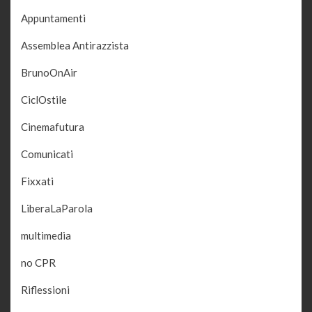
Appuntamenti
Assemblea Antirazzista
BrunoOnAir
CiclOstile
Cinemafutura
Comunicati
Fixxati
LiberaLaParola
multimedia
no CPR
Riflessioni