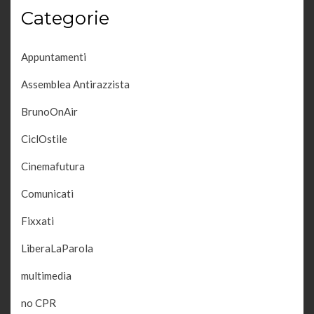
Categorie
Appuntamenti
Assemblea Antirazzista
BrunoOnAir
CiclOstile
Cinemafutura
Comunicati
Fixxati
LiberaLaParola
multimedia
no CPR