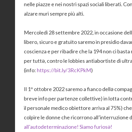
nelle piazze e nei nostri spazi sociali liberati. 
alzare muri sempre più alti.
Mercoledì 28 settembre 2022, in occasione della 
libero, sicuro e gratuito saremo in presidio dava
coscienza e per ribadire che la 194 non ci basta 
per tuttə, contro le lobbies antiabortiste di ult
(info:
https://bit.ly/3RcKPkM
)
Il 1° ottobre 2022 saremo a fianco dellə compa
breve info per partenze collettive) in lotta con
il personale medico obiettore arriva al 75%) che ha
colpire le donne che ricorrono all’interruzione di
all’autodeterminazione! Siamo furiosə!