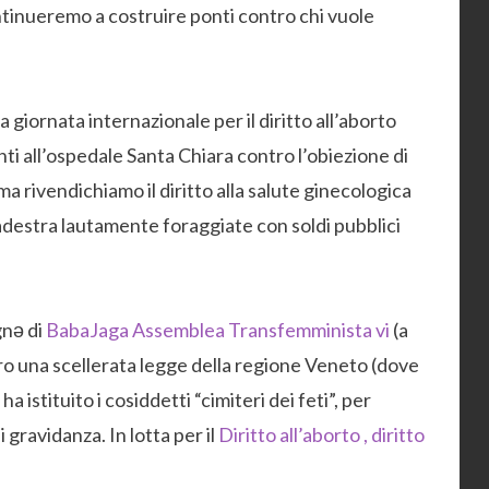
Continueremo a costruire ponti contro chi vuole
giornata internazionale per il diritto all’aborto
nti all’ospedale Santa Chiara contro l’obiezione di
ma rivendichiamo il diritto alla salute ginecologica
radestra lautamente foraggiate con soldi pubblici
gnə di
BabaJaga Assemblea Transfemminista vi
(a
tro una scellerata legge della regione Veneto (dove
 istituito i cosiddetti “cimiteri dei feti”, per
 gravidanza. In lotta per il
Diritto all’aborto , diritto