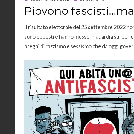
ON
Piovono fascisti…ma
Il risultato elettorale del 25 settembre 2022 non
sono opposti e hanno messo in guardia sul pericol
pregni di razzismo e sessismo che da oggi gove