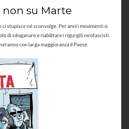
 non su Marte
 ci stupisce né sconvolge. Per anni i movimenti si
o di sdoganare e riabilitare i rigurgiti neofascisti
rneranno con larga maggioranza il Paese.