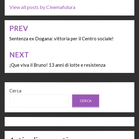
View all posts by Cinemafutura
PREV
Navigazione
articoli
Sentenza ex Dogana: vittoria per il Centro sociale!
NEXT
¡Que viva il Bruno! 13 anni di lotte e resistenza
Cerca
CERCA