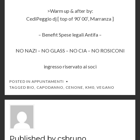
>Warm up & after by:
CediPeggio dj [ top of 90′ 00′, Marranza ]
– Benefit Spese legali Antifa –
NO NAZI – NO GLASS – NO CIA – NO ROSICONI
ingresso riservato ai soci
POSTED IN
APPUNTAMENTI
TAGGED
BIO
,
CAPODANNO
,
CENONE
,
KM0
,
VEGANO
Published by
csbruno