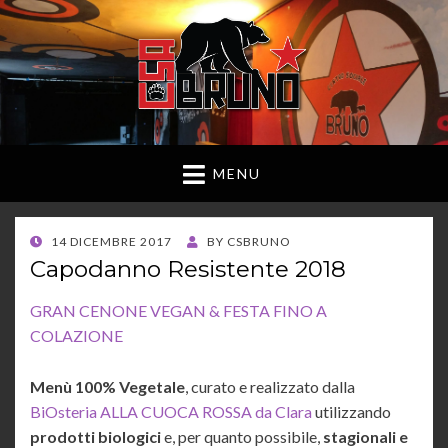
MENU
POSTED
14 DICEMBRE 2017
BY
CSBRUNO
ON
Capodanno Resistente 2018
GRAN CENONE VEGAN & FESTA FINO A
COLAZIONE
Menù 100% Vegetale
, curato e realizzato dalla
BiOsteria ALLA CUOCA ROSSA da Clara
utilizzando
prodotti biologici
e, per quanto possibile,
stagionali e