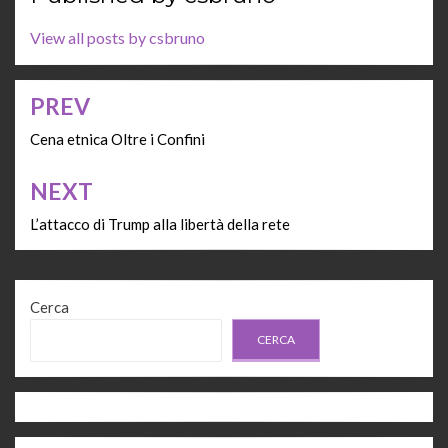
View all posts by csbruno
PREV
Navigazione
articoli
Cena etnica Oltre i Confini
NEXT
L’attacco di Trump alla libertà della rete
Cerca
CERCA