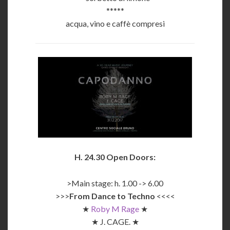
*****
acqua, vino e caffè compresi
H. 24.30 Open Doors:
>Main stage: h. 1.00 -> 6.00
>>>
From Dance to Techno
<<<<
★
Roby M Rage
★
★ J. CAGE. ★