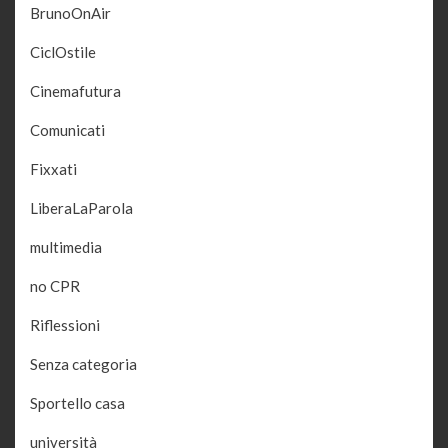
BrunoOnAir
CiclOstile
Cinemafutura
Comunicati
Fixxati
LiberaLaParola
multimedia
no CPR
Riflessioni
Senza categoria
Sportello casa
università