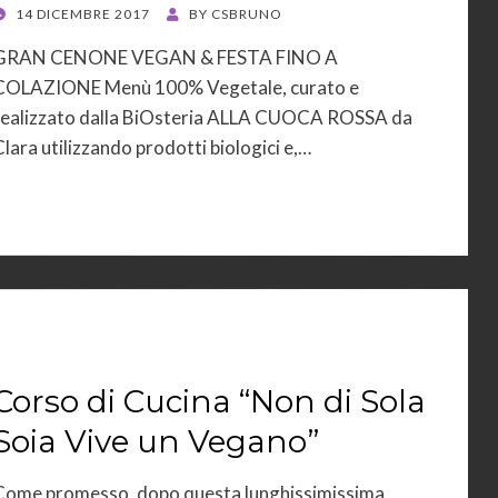
POSTED
14 DICEMBRE 2017
BY
CSBRUNO
ON
GRAN CENONE VEGAN & FESTA FINO A
COLAZIONE Menù 100% Vegetale, curato e
realizzato dalla BiOsteria ALLA CUOCA ROSSA da
Clara utilizzando prodotti biologici e,…
Corso di Cucina “Non di Sola
Soia Vive un Vegano”
Come promesso, dopo questa lunghissimissima