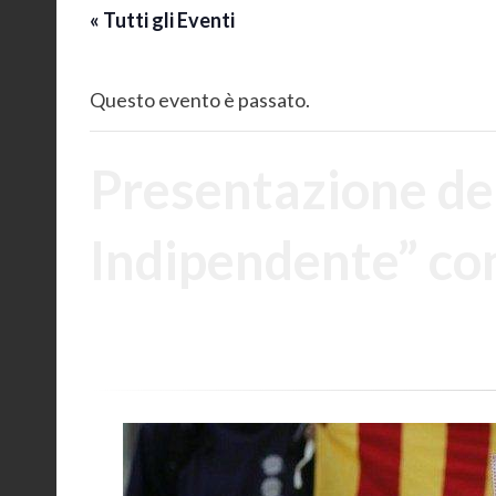
« Tutti gli Eventi
Questo evento è passato.
Presentazione del
Indipendente” co
12 Ottobre 2017 @ 19:00
-
23:00