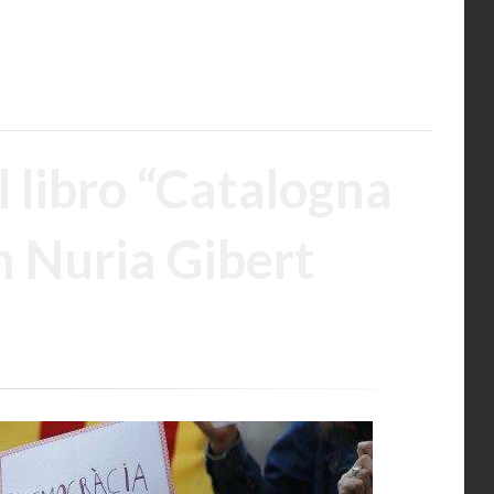
 libro “Catalogna
n Nuria Gibert