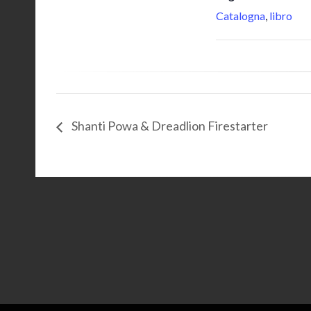
Catalogna
,
libro
Shanti Powa & Dreadlion Firestarter