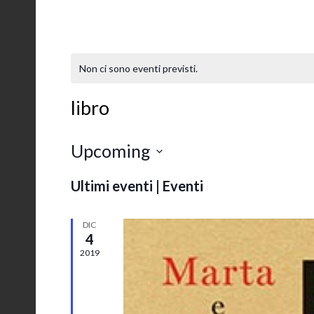
Non ci sono eventi previsti.
libro
Upcoming
S
Ultimi eventi | Eventi
e
l
DIC
4
e
2019
z
i
o