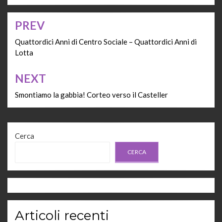
PREV
Navigazione
articoli
Quattordici Anni di Centro Sociale – Quattordici Anni di
Lotta
NEXT
Smontiamo la gabbia! Corteo verso il Casteller
Cerca
CERCA
Articoli recenti