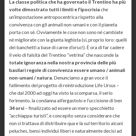
La classe politica che ha governato il Trentino ha più
volte dimostrato tutti i limiti e l’ipocrisia
che
un’impostazione antropocentrica rispetto alla
convivenza con gli animali non-umani e con il pianeta
porta con sè. Ovviamente le cose non sono né cambiate
né migliorate con la giunta leghista (si, proprio loro: quelli
dei banchetti a base di carne d’orso!). È ora di far cadere
il velo di falsità del Trentino “vetrina” che nasconde la
totale ignoranza nella nostra provincia delle più
basilari regole di convivenza essere umano / animali
non-umani / natura
. Denunciamo a gran voce il
fallimento del progetto di reintroduzione Life Ursus –
che dal 2000 ad oggi ha visto la scomparsa, il serio
ferimento, la condanna all’ergastolo e l’uccisione di ben
34 orsi
– finalizzato ad essere un mero specchietto
“acchiappa-turisti”, e concepito senza considerare che
non si trattava di distribuire qua e là sul territorio alcuni
peluches, bensì individui liberi e naturalmente decisi ad