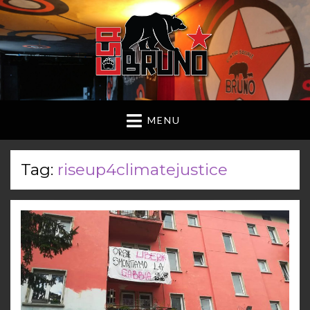
MENU
Tag:
riseup4climatejustice