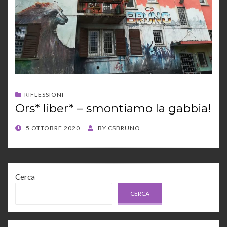
RIFLESSIONI
Ors* liber* – smontiamo la gabbia!
POSTED
5 OTTOBRE 2020
BY
CSBRUNO
ON
Cerca
CERCA