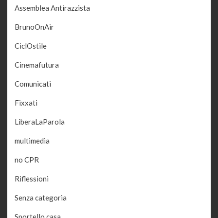
Assemblea Antirazzista
BrunoOnAir
CiclOstile
Cinemafutura
Comunicati
Fixxati
LiberaLaParola
multimedia
no CPR
Riflessioni
Senza categoria
Sportello casa