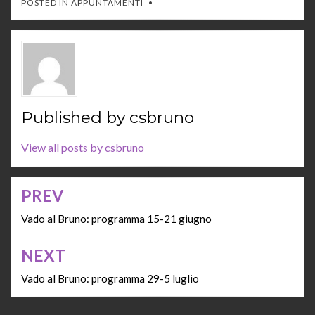
POSTED IN
APPUNTAMENTI
Published by
csbruno
View all posts by csbruno
PREV
Navigazione
articoli
Vado al Bruno: programma 15-21 giugno
NEXT
Vado al Bruno: programma 29-5 luglio