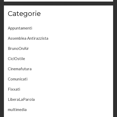
Categorie
Appuntamenti
Assemblea Antirazzista
BrunoOnAir
CiclOstile
Cinemafutura
Comunicati
Fixxati
LiberaLaParola
multimedia