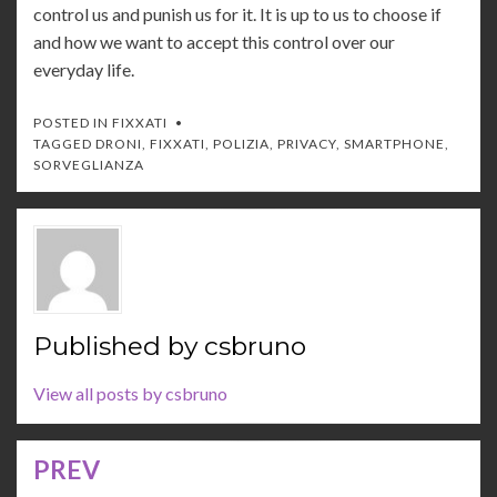
control us and punish us for it. It is up to us to choose if
and how we want to accept this control over our
everyday life.
POSTED IN
FIXXATI
TAGGED
DRONI
,
FIXXATI
,
POLIZIA
,
PRIVACY
,
SMARTPHONE
,
SORVEGLIANZA
Published by
csbruno
View all posts by csbruno
PREV
Navigazione