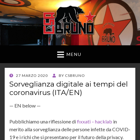
MENU
POSTED
27 MARZO 2020
BY
CSBRUNO
ON
Sorveglianza digitale ai tempi del
coronavirus (ITA/EN)
— EN below —
Pubblichiamo una riflessione di
fixxati – hacklab
in
merito alla sorveglianza delle persone infette da COVID-
19 e i richi che si presentano per il futuro della privacy.