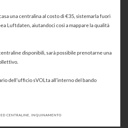
casa una centralina al costo di €35, sistemarla fuori
opea Luftdaten, aiutandoci così a mappare la qualità
centraline disponibili, sarà possibile prenotarne una
llettivo.
ario dell’ufficio sVOLta all’interno del bando
GED
CENTRALINE
,
INQUINAMENTO