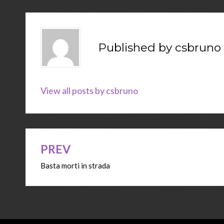
Published by
csbruno
View all posts by csbruno
PREV
Navigazione
Basta morti in strada
articoli