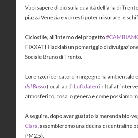
Vuoi sapere di più sulla qualità dell’aria di Tren
piazza Venezia e vorresti poter misurare le schi
Ciclostile, all’interno del progetto
#CAMBIAM
FIXXATI Hacklab un pomeriggio di divulgazione 
Sociale Bruno di Trento.
Lorenzo, ricercatore in ingegneria ambientale e 
dal Basso
(local lab di
Luftdaten
in Italia), inter
atmosferico, cosa lo genera e come possiamo mis
A seguire, dopo aver gustato la merenda bio-ve
Clara
, assembleremo una decina di centraline pe
PM2.5).