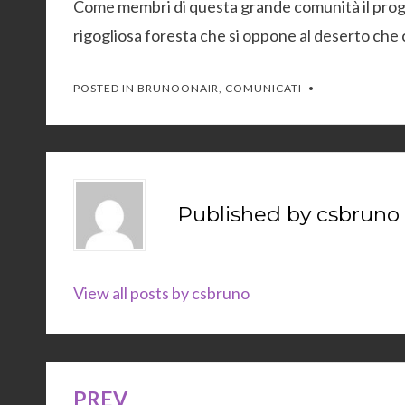
Come membri di questa grande comunità il prog
rigogliosa foresta che si oppone al deserto che 
POSTED IN
BRUNOONAIR
,
COMUNICATI
Published by
csbruno
View all posts by csbruno
PREV
Navigazione