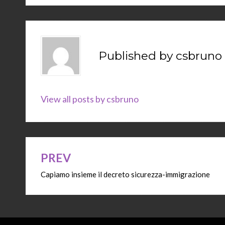
Published by
csbruno
View all posts by csbruno
PREV
Navigazione
Capiamo insieme il decreto sicurezza-immigrazione
articoli