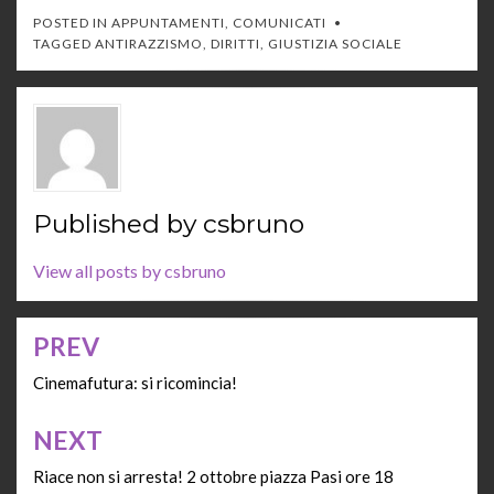
POSTED IN
APPUNTAMENTI
,
COMUNICATI
TAGGED
ANTIRAZZISMO
,
DIRITTI
,
GIUSTIZIA SOCIALE
Published by
csbruno
View all posts by csbruno
PREV
Navigazione
articoli
Cinemafutura: si ricomincia!
NEXT
Riace non si arresta! 2 ottobre piazza Pasi ore 18