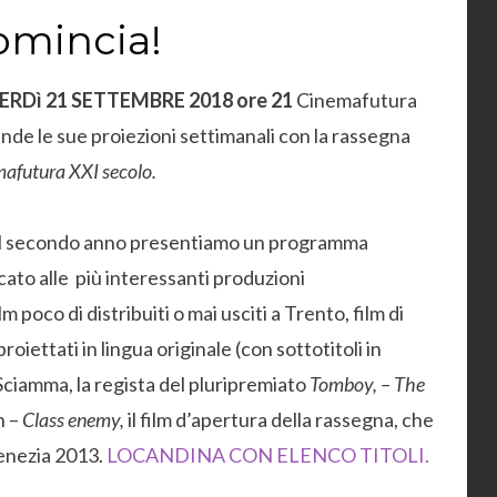
omincia!
ERDì 21 SETTEMBRE 2018 ore 21
Cinemafutura
ende le sue proiezioni settimanali con la rassegna
mafutura XXI secolo.
il secondo anno presentiamo un programma
cato alle più interessanti produzioni
poco di distribuiti o mai usciti a Trento, film di
roiettati in lingua originale (con sottotitoli in
 Sciamma, la regista del pluripremiato
Tomboy, – The
h –
Class enemy,
il film d’apertura della rassegna, che
 Venezia 2013.
LOCANDINA CON ELENCO TITOLI.