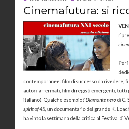
ON
Cinemafutura: si ric
VEN
ripr
cine
Per 
dedi
contemporanee: film di successo da rivedere, film 
autori affermati, film di registi emergenti, tutti p
italiano). Qualche esempio?
Diamante nero
di C.
spirit of 45,
un documentario del grande K. Loac
ha vinto la settimana della critica al Festival di