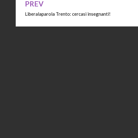
PREV
Navigazione
Liberalaparola Trento: cercasi insegnanti!
articoli