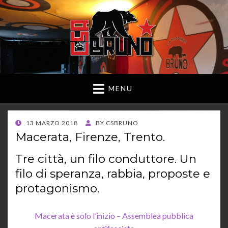
MENU
POSTED
13 MARZO 2018
BY
CSBRUNO
ON
Macerata, Firenze, Trento.
Tre città, un filo conduttore. Un
filo di speranza, rabbia, proposte e
protagonismo.
Macerata è solo l’inizio – Assemblea pubblica