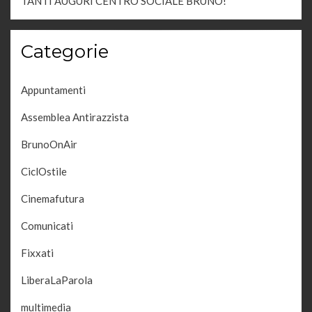
TANTI AUGURI CENTRO SOCIALE BRUNO!
Categorie
Appuntamenti
Assemblea Antirazzista
BrunoOnAir
CiclOstile
Cinemafutura
Comunicati
Fixxati
LiberaLaParola
multimedia