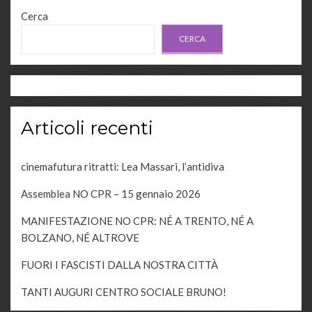
e
Cerca
g
v
a
CERCA
z
i
i
s
o
t
n
Articoli recenti
e
e
N
cinemafutura ritratti: Lea Massari, l’antidiva
a
Assemblea NO CPR – 15 gennaio 2026
v
i
MANIFESTAZIONE NO CPR: NÉ A TRENTO, NÉ A
BOLZANO, NÉ ALTROVE
g
FUORI I FASCISTI DALLA NOSTRA CITTÀ
a
z
TANTI AUGURI CENTRO SOCIALE BRUNO!