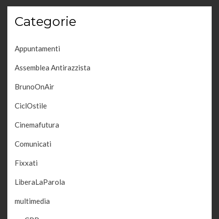
i
o
Categorie
n
e
Appuntamenti
Assemblea Antirazzista
BrunoOnAir
CiclOstile
Cinemafutura
Comunicati
Fixxati
LiberaLaParola
multimedia