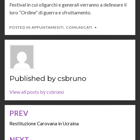
Festival in cui oligarchi e generali verranno a delineare il
loro “Ordine” di guerra e sfruttamento.
POSTED IN
APPUNTAMENTI
,
COMUNICATI
Published by
csbruno
View all posts by csbruno
PREV
Navigazione
articoli
Restituzione Carovana in Ucraina
NEXT