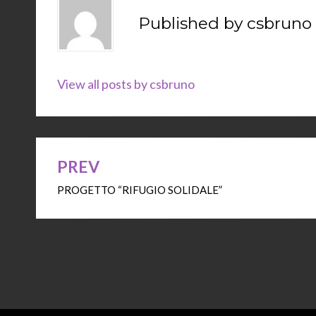
Published by
csbruno
View all posts by csbruno
PREV
Navigazione
PROGETTO “RIFUGIO SOLIDALE”
articoli