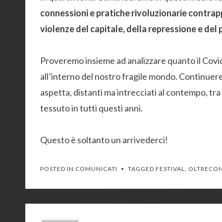
connessioni e pratiche rivoluzionarie contrapp
violenze del capitale, della repressione e del
Proveremo insieme ad analizzare quanto il Co
all’interno del nostro fragile mondo. Continuer
aspetta, distanti ma intrecciati al contempo, tra 
tessuto in tutti questi anni.
Questo è soltanto un arrivederci!
POSTED IN
COMUNICATI
TAGGED
FESTIVAL
,
OLTRECO