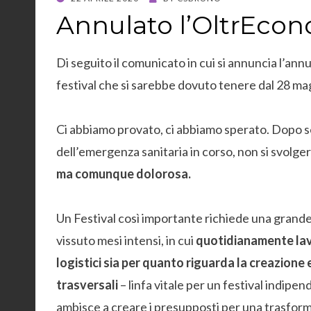
ON
Annulato l’OltrEcon
Di seguito il comunicato in cui si annuncia l’an
festival che si sarebbe dovuto tenere dal 28 mag
Ci abbiamo provato, ci abbiamo sperato. Dopo se
dell’emergenza sanitaria in corso, non si svolge
ma comunque dolorosa.
Un Festival così importante richiede una grand
vissuto mesi intensi, in cui
quotidianamente lavo
logistici sia per quanto riguarda la creazione
trasversali
– linfa vitale per un festival indipe
ambisce a creare i presupposti per una trasform