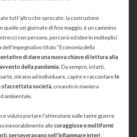
tate tutt’altro che sprecate: la costruzione
n quelle sei giornate di fine maggio, è un cammino
, intrecci con persone, percorsi ed idee in molteplici
a dell’impegnativo titolo “Economia della
entativo di dare una nuova chiave di lettura alla
l’avvento della pandemia
. Da sempre, infatti,
 parte, mirano ad individuare, capire e raccontare
le
ra sfaccettata società,
creando in maniera
ed ambientale.
 e voluto portare l’attenzione sulle tante guerre
no inesorabilmente alle
coraggiose e multiformi
nti, perseveravano nell’infiammare interi