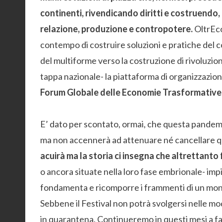
continenti, rivendicando diritti e costruend
relazione, produzione e contropotere.
OltrEco
contempo di costruire soluzioni e pratiche del 
del multiforme verso la costruzione di rivoluz
tappa nazionale- la piattaforma di organizzazion
Forum Globale delle Economie Trasformative
E’ dato per scontato, ormai, che questa pandemi
ma non accennerà ad attenuare né cancellare que
acuirà ma la storia ci insegna che altrettanto
o ancora situate nella loro fase embrionale- imp
fondamenta e ricomporre i frammenti di un mond
Sebbene il Festival non potrà svolgersi nelle m
in quarantena. Continueremo in questi mesi a f