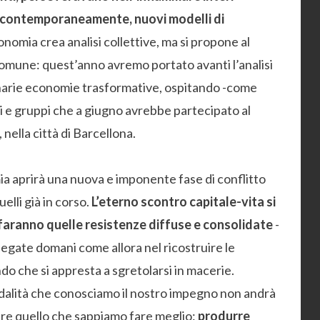
o, contemporaneamente, nuovi modelli di
nomia crea analisi collettive, ma si propone al
comune: quest’anno avremo portato avanti l’analisi
ionarie economie trasformative, ospitando -come
i e gruppi che a giugno avrebbe partecipato al
, nella città di Barcellona.
a aprirà una nuova e imponente fase di conflitto
lli già in corso.
L’eterno scontro capitale-vita si
 faranno quelle resistenze diffuse e consolidate
-
iegate domani come allora nel ricostruire le
o che si appresta a sgretolarsi in macerie.
odalità che conosciamo il nostro impegno non andrà
are quello che sappiamo fare meglio:
produrre