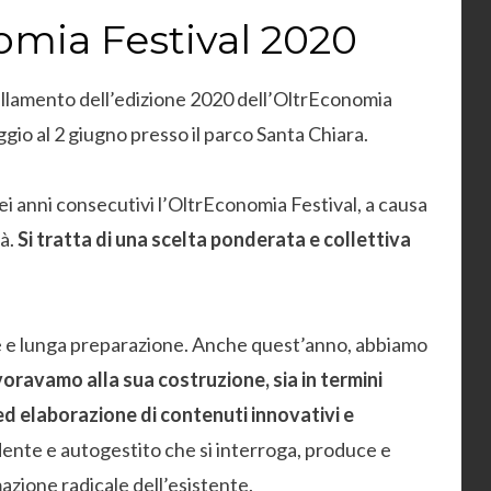
omia Festival 2020
nullamento dell’edizione 2020 dell’OltrEconomia
gio al 2 giugno presso il parco Santa Chiara.
i anni consecutivi l’OltrEconomia Festival, a causa
rà.
Si tratta di una scelta ponderata e collettiva
e e lunga preparazione. Anche quest’anno, abbiamo
ravamo alla sua costruzione, sia in termini
 ed elaborazione di contenuti innovativi e
ndente e autogestito che si interroga, produce e
azione radicale dell’esistente.