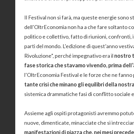
Il Festival non si farà, ma queste energie sono s
dell’OltrEconomia non ha a che fare soltanto co
politico e collettivo, fatto di riunioni, confronti
parti del mondo. L’edizione di quest’anno vestiv
Rivoluzione”, perché impegnativo era il
nostro t
fase storica che stavamo vivendo, prima del
l’OltrEconomia Festival e le forze che ne fanno
tante crisi che minano gli equilibri della nost
sistemica drammatiche fasi di conflitto sociale 
Assieme agli ospiti protagonisti avremmo potuto
nuove, dimenticate, minacciate che si intreccia
manifestazioni di piazza che, nei mesi precede