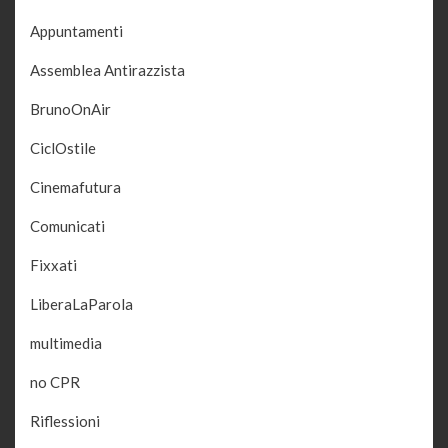
Appuntamenti
Assemblea Antirazzista
BrunoOnAir
CiclOstile
Cinemafutura
Comunicati
Fixxati
LiberaLaParola
multimedia
no CPR
Riflessioni