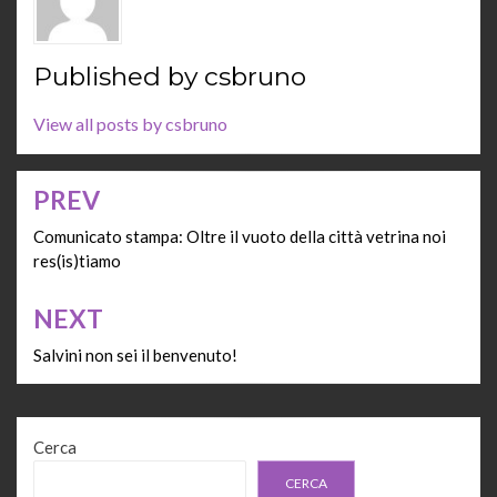
Published by
csbruno
View all posts by csbruno
PREV
Navigazione
articoli
Comunicato stampa: Oltre il vuoto della città vetrina noi
res(is)tiamo
NEXT
Salvini non sei il benvenuto!
Cerca
CERCA