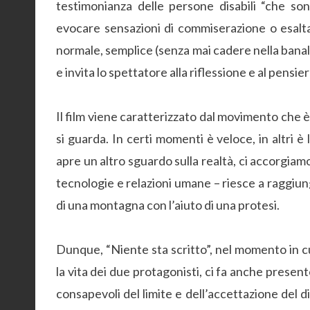
testimonianza delle persone disabili “che son
evocare sensazioni di commiserazione o esalta
normale, semplice (senza mai cadere nella bana
e invita lo spettatore alla riflessione e al pensier
Il film viene caratterizzato dal movimento che è
si guarda. In certi momenti è veloce, in altri è 
apre un altro sguardo sulla realtà, ci accorgia
tecnologie e relazioni umane – riesce a raggiu
di una montagna con l’aiuto di una protesi.
Dunque, “Niente sta scritto”, nel momento in cu
la vita dei due protagonisti, ci fa anche presen
consapevoli del limite e dell’accettazione del di