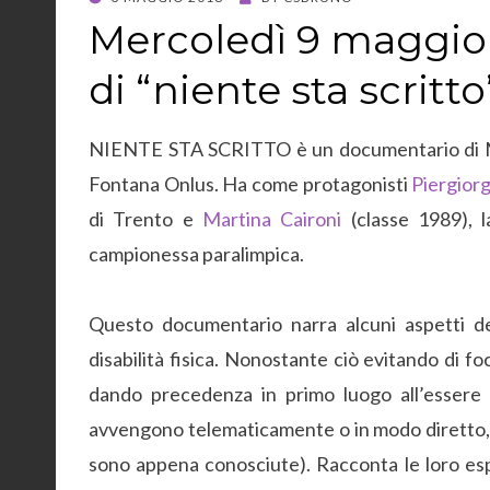
ON
Mercoledì 9 maggio 
di “niente sta scritto
NIENTE STA SCRITTO è un documentario di M
Fontana Onlus. Ha come protagonisti
Piergiorg
di Trento e
Martina Caironi
(classe 1989), 
campionessa paralimpica.
Questo documentario narra alcuni aspetti d
disabilità fisica. Nonostante ciò evitando di foc
dando precedenza in primo luogo all’essere u
avvengono telematicamente o in modo diretto, 
sono appena conosciute). Racconta le loro esp