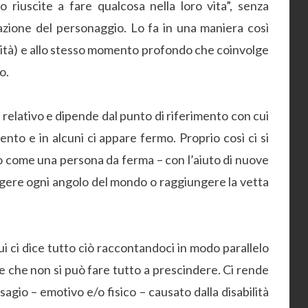
o riuscite a fare qualcosa nella loro vita”, senza
zione del personaggio. Lo fa in una maniera così
lità) e allo stesso momento profondo che coinvolge
o.
 relativo e dipende dal punto di riferimento con cui
lento e in alcuni ci appare fermo. Proprio così ci si
mo come una persona da ferma – con l’aiuto di nuove
ngere ogni angolo del mondo o raggiungere la vetta
i ci dice tutto ciò raccontandoci in modo parallelo
te che non si può fare tutto a prescindere. Ci rende
sagio – emotivo e/o fisico – causato dalla disabilità