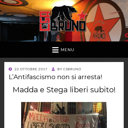
MENU
POSTED
22 OTTOBRE 2017
BY
CSBRUNO
ON
L’Antifascismo non si arresta!
Madda e Stega liberi subito!