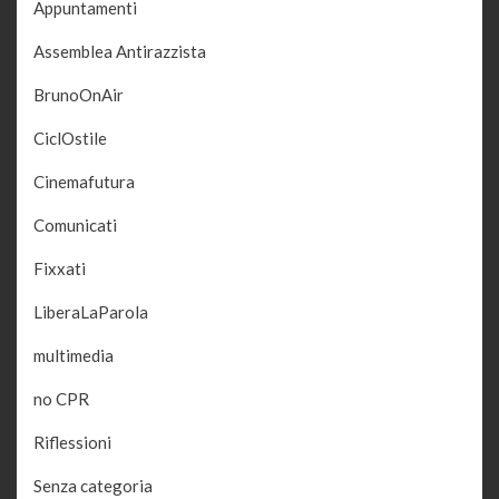
Appuntamenti
Assemblea Antirazzista
BrunoOnAir
CiclOstile
Cinemafutura
Comunicati
Fixxati
LiberaLaParola
multimedia
no CPR
Riflessioni
Senza categoria