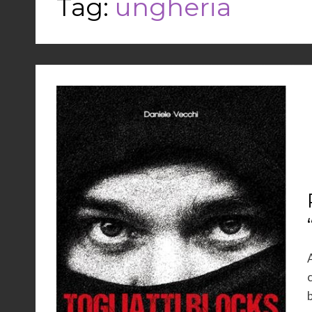
Tag:
ungheria
b