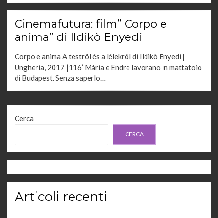
Cinemafutura: film” Corpo e
anima” di Ildikò Enyedi
Corpo e anima A teströl és a lélekröl di Ildikò Enyedi |
Ungheria, 2017 |116’ Mária e Endre lavorano in mattatoio
di Budapest. Senza saperlo…
Cerca
CERCA
Articoli recenti