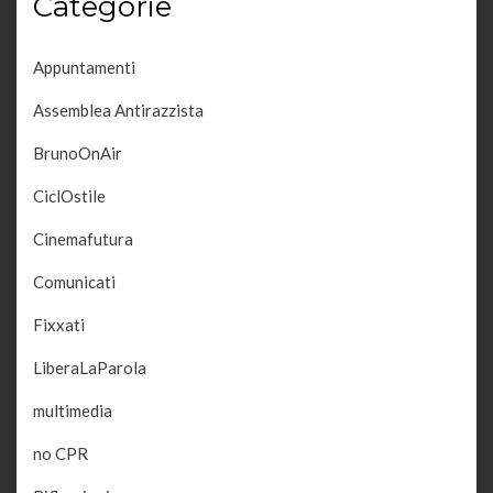
Categorie
Appuntamenti
Assemblea Antirazzista
BrunoOnAir
CiclOstile
Cinemafutura
Comunicati
Fixxati
LiberaLaParola
multimedia
no CPR