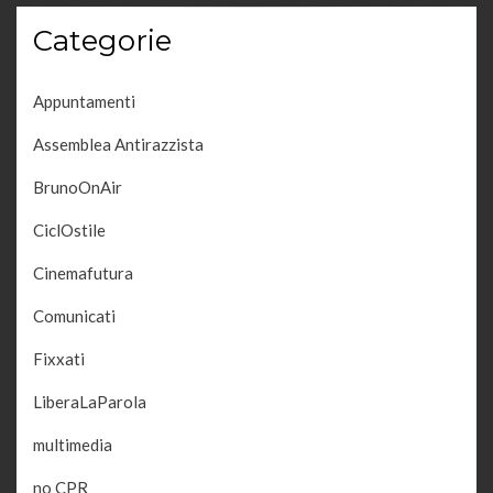
Categorie
Appuntamenti
Assemblea Antirazzista
BrunoOnAir
CiclOstile
Cinemafutura
Comunicati
Fixxati
LiberaLaParola
multimedia
no CPR