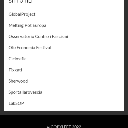
SITI UTILI
GlobalProject
Melting Pot Europa
Osservatorio Contro i Fascismi
OltrEconomia Festival
Ciclostile
Fixxati
Sherwood
Sportallarovescia
LabSOP
@COPYLEFT 2022