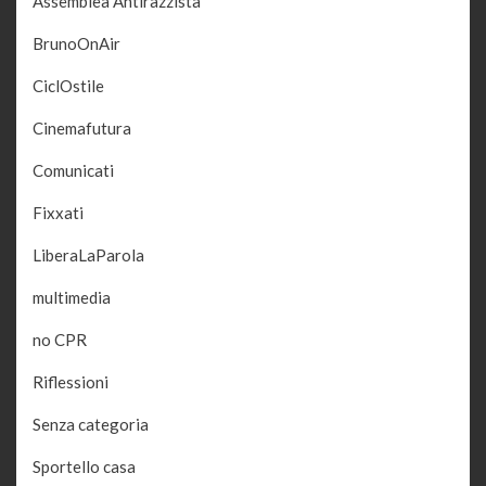
Assemblea Antirazzista
BrunoOnAir
CiclOstile
Cinemafutura
Comunicati
Fixxati
LiberaLaParola
multimedia
no CPR
Riflessioni
Senza categoria
Sportello casa