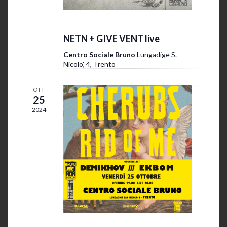
v
a
1 Novembre 2024 @ 19:00
-
23:30
z
i
NETN + GIVE VENT live
i
s
Centro Sociale Bruno
Lungadige S.
o
t
Nicolo', 4, Trento
n
e
e
OTT
N
25
2024
a
v
i
g
a
z
i
25 Ottobre 2024 @ 19:00
-
26 Ottobre