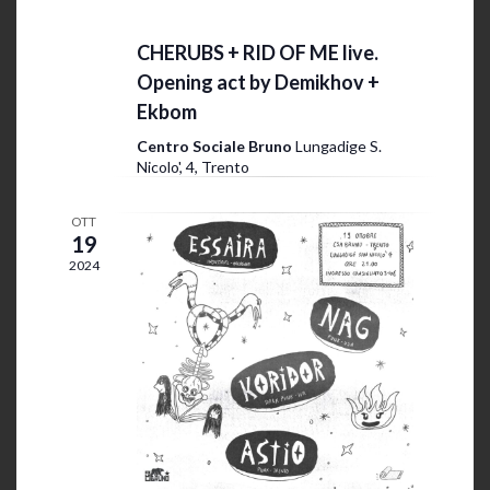
o
2024 @ 19:00
n
CHERUBS + RID OF ME live.
e
Opening act by Demikhov +
Ekbom
Centro Sociale Bruno
Lungadige S.
Nicolo', 4, Trento
OTT
19
2024