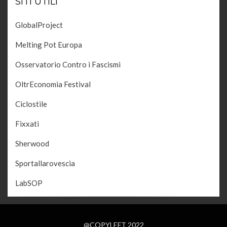
SITI UTILI
GlobalProject
Melting Pot Europa
Osservatorio Contro i Fascismi
OltrEconomia Festival
Ciclostile
Fixxati
Sherwood
Sportallarovescia
LabSOP
@COPYLEFT 2022