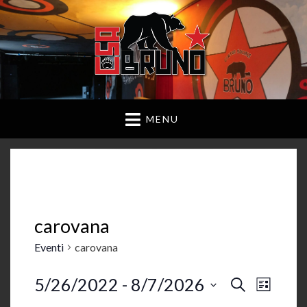
MENU
carovana
Eventi
carovana
5/26/2022
 - 
8/7/2026
E
E
C
L
E
v
S
I