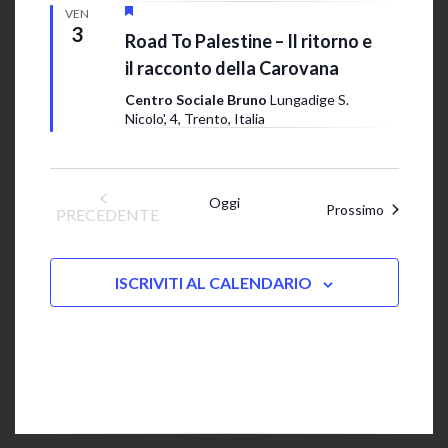
z
i
S
3 Giugno 2022 @ 19:00
-
23:00
VEN
e
3
i
Road To Palestine – Il ritorno e
s
g
o
il racconto della Carovana
n
t
a
n
Centro Sociale Bruno
Lungadige S.
l
e
Nicolo', 4, Trento, Italia
e
a
N
t
i
a
Oggi
v
Eventi
Prossimo
PRECEDENTE
EVENTI
i
g
ISCRIVITI AL CALENDARIO
a
z
i
o
n