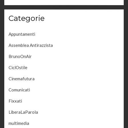
Categorie
Appuntamenti
Assemblea Antirazzista
BrunoOnAir
CiclOstile
Cinemafutura
Comunicati
Fixxati
LiberaLaParola
multimedia