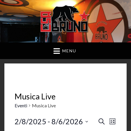
MENU
Musica Live
Eventi
Musica Live
2/8/2025
 - 
8/6/2026
E
E
C
L
E
v
S
I