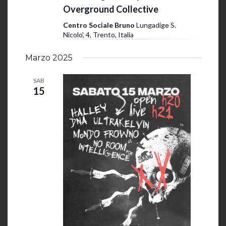
z
i
Overground Collective
i
s
Centro Sociale Bruno
Lungadige S.
o
Nicolo', 4, Trento, Italia
t
n
e
Marzo 2025
e
N
SAB
a
15
v
i
g
a
z
i
o
n