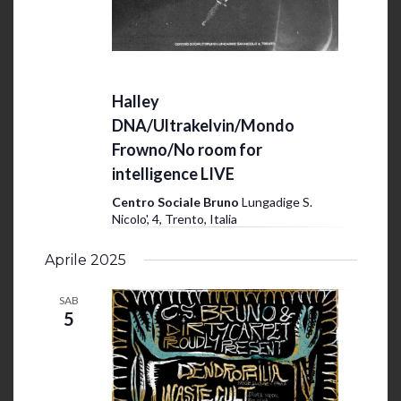
e
15 Marzo 2025 @ 20:00
-
23:30
Halley
DNA/Ultrakelvin/Mondo
Frowno/No room for
intelligence LIVE
Centro Sociale Bruno
Lungadige S.
Nicolo', 4, Trento, Italia
Aprile 2025
SAB
5