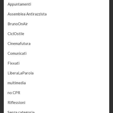
Appuntamenti
Assemblea Antirazzista
BrunoOnAir
CiclOstile
Cinemafutura
Comunicati
Fixxati
LiberaLaParola
multimedia
no CPR
Riflessioni
Senza categoria