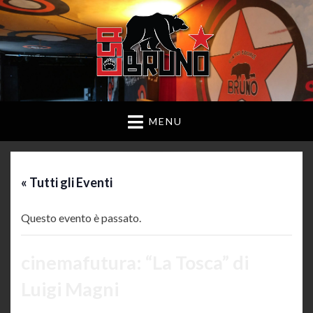
MENU
« Tutti gli Eventi
Questo evento è passato.
cinemafutura: “La Tosca” di
Luigi Magni