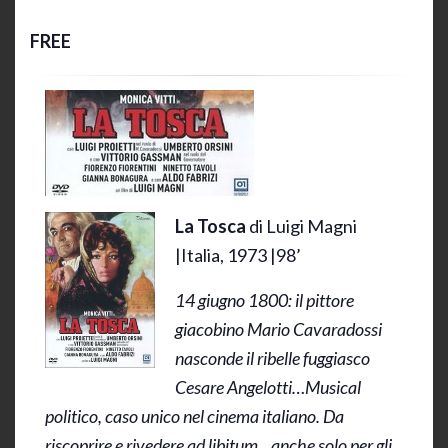
15 Luglio 2020 @ 21:30
-
23:00
FREE
La Tosca
di Luigi Magni
|Italia, 1973 |98’
14 giugno 1800: il pittore
giacobino Mario Cavaradossi
nasconde il ribelle fuggiasco
Cesare Angelotti…Musical
politico, caso unico nel cinema italiano. Da
riscoprire e rivedere ad libitum…anche solo per gli