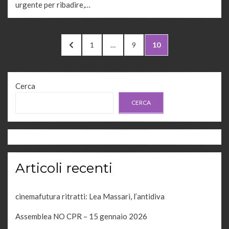
urgente per ribadire,…
Paginazione
PREVIOUS
PAGE
PAGE
PAGE
1
…
9
10
degli
PAGE
articoli
Cerca
CERCA
Articoli recenti
cinemafutura ritratti: Lea Massari, l’antidiva
Assemblea NO CPR – 15 gennaio 2026