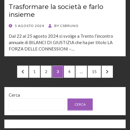
Trasformare la società e farlo
insieme
POSTED
5 AGOSTO 2024
BY
CSBRUNO
ON
Dal 22 al 25 agosto 2024 si svolge a Trento l’incontro
annuale di BILANCI DI GIUSTIZIA che ha per titolo LA
FORZA DELLE CONNESSIONI –…
Paginazione
PREVIOUS
PAGE
PAGE
PAGE
PAGE
PAGE
NEXT
1
2
3
4
…
15
degli
PAGE
PAGE
articoli
Cerca
CERCA